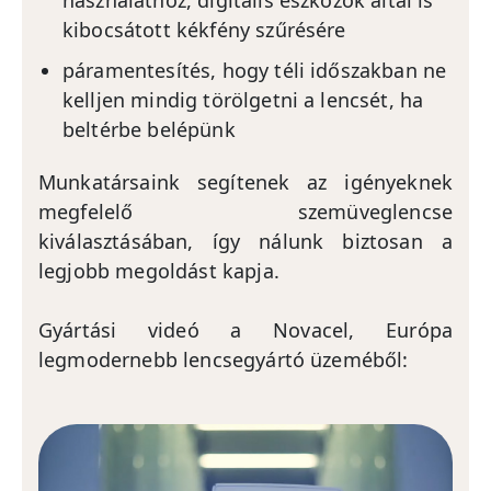
használathoz, digitális eszközök által is
kibocsátott kékfény szűrésére
páramentesítés, hogy téli időszakban ne
kelljen mindig törölgetni a lencsét, ha
beltérbe belépünk
Munkatársaink segítenek az igényeknek
megfelelő szemüveglencse
kiválasztásában, így nálunk biztosan a
legjobb megoldást kapja.
Gyártási videó a Novacel, Európa
legmodernebb lencsegyártó üzeméből: